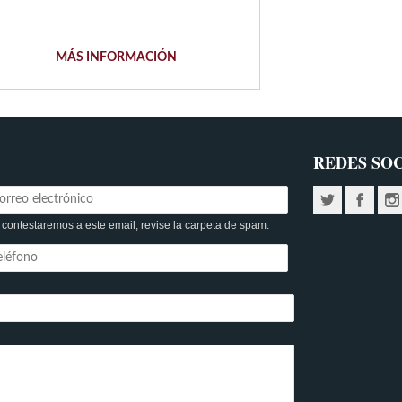
MÁS INFORMACIÓN
REDES SO
 contestaremos a este email, revise la carpeta de spam.