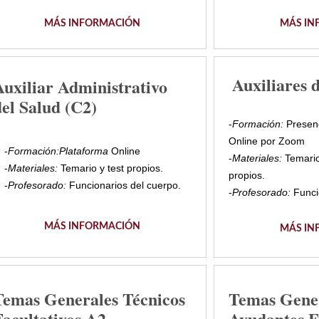
MÁS INFORMACIÓN
MÁS IN
Auxiliares 
Auxiliar Administrativo
del Salud (C2)
-
Formación:
Presenc
Online por Zoom
-
Formación:Plataforma
Online
-
Materiales:
Temario
-
Materiales:
Temario y test propios.
propios.
-
Profesorado:
Funcionarios del cuerpo.
-
Profesorado:
Funci
MÁS INFORMACIÓN
MÁS IN
Temas Generales Técnicos
Temas Gene
Facultativos A2
Ayudantes F