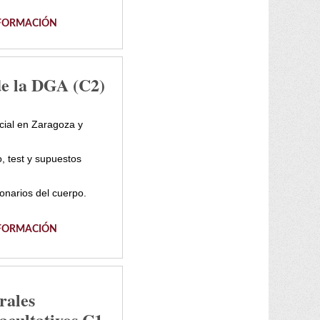
FORMACIÓN
de la DGA (C2)
ial en Zaragoza y
, test y supuestos
onarios del cuerpo.
FORMACIÓN
rales
acultativos C1