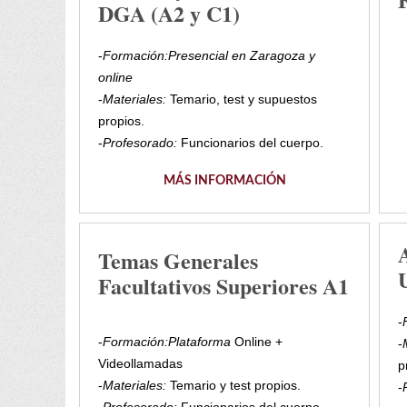
DGA (A2 y C1)
-
Formación:
Presencial en Zaragoza y
online
-
Materiales:
Temario, test y supuestos
propios.
-
Profesorado:
Funcionarios del cuerpo.
MÁS INFORMACIÓN
Temas Generales
Facultativos Superiores A1
-
-
Formación:
Plataforma
Online +
-
Videollamadas
p
-
Materiales:
Temario y test propios.
-
-
Profesorado:
Funcionarios del cuerpo.