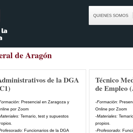
QUIENES SOMOS
eral de Aragón
Administrativos de la DGA
Técnico Med
(C1)
de Empleo (
Formación:
Presencial en Zaragoza y
-
Formación:
Presenc
nline por Zoom
Online por Zoom
Materiales:
Temario, test y supuestos
-
Materiales:
Temario
ropios.
propios.
Profesorado:
Funcionarios de la DGA
-
Profesorado:
Funci